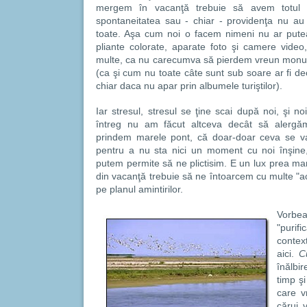
mergem în vacanţă trebuie să avem totul or
spontaneitatea sau - chiar - providenţa nu au
toate. Aşa cum noi o facem nimeni nu ar putea.
pliante colorate, aparate foto şi camere video
multe, ca nu carecumva să pierdem vreun monum
(ca şi cum nu toate câte sunt sub soare ar fi deo
chiar daca nu apar prin albumele turiştilor).
Iar stresul, stresul se ţine scai după noi, şi n
întreg nu am făcut altceva decât să alergă
prindem marele pont, că doar-doar ceva se va
pentru a nu sta nici un moment cu noi înşine,
putem permite să ne plictisim. E un lux prea ma
din vacanţă trebuie să ne întoarcem cu multe "achi
pe planul amintirilor.
Vorb
"purif
contex
aici.
C
înălbi
timp ş
care v
cărui 