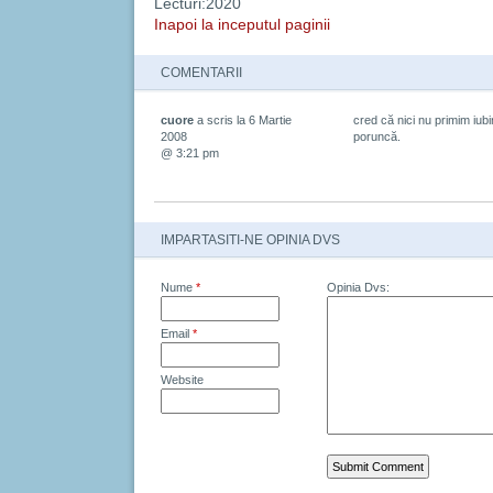
Lecturi:2020
Inapoi la inceputul paginii
COMENTARII
cuore
a scris la 6 Martie
cred că nici nu primim iub
2008
poruncă.
@ 3:21 pm
IMPARTASITI-NE OPINIA DVS
Nume
*
Opinia Dvs:
Email
*
Website