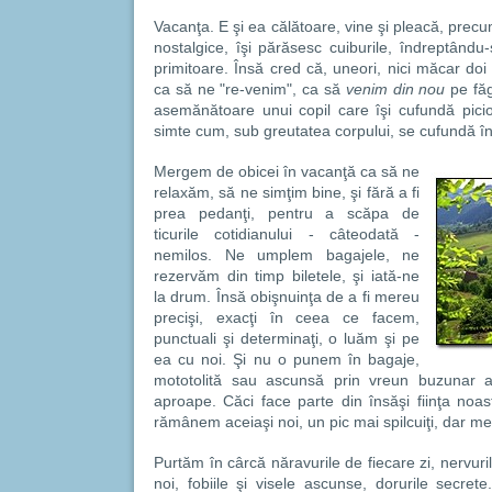
Vacanţa. E şi ea călătoare, vine şi pleacă, precu
nostalgice, îşi părăsesc cuiburile, îndreptându
primitoare. Însă cred că, uneori, nici măcar doi
ca să ne "re-venim", ca să
venim din nou
pe făg
asemănătoare unui copil care îşi cufundă pici
simte cum, sub greutatea corpului, se cufundă în
Mergem de obicei în vacanţă ca să ne
relaxăm, să ne simţim bine, şi fără a fi
prea pedanţi, pentru a scăpa de
ticurile cotidianului - câteodată -
nemilos. Ne umplem bagajele, ne
rezervăm din timp biletele, şi iată-ne
la drum. Însă obişnuinţa de a fi mereu
precişi, exacţi în ceea ce facem,
punctuali şi determinaţi, o luăm şi pe
ea cu noi. Şi nu o punem în bagaje,
mototolită sau ascunsă prin vreun buzunar al
aproape. Căci face parte din însăşi fiinţa noas
rămânem aceiaşi noi, un pic mai spilcuiţi, dar me
Purtăm în cârcă năravurile de fiecare zi, nervuril
noi, fobiile şi visele ascunse, dorurile secret