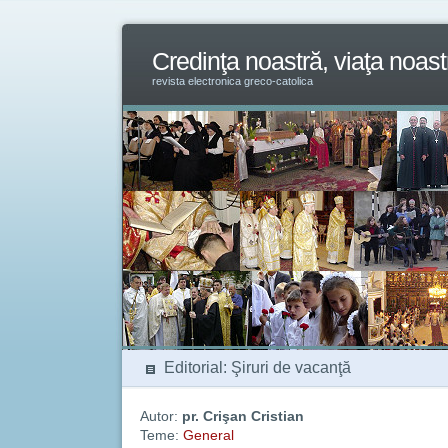
Credinţa noastră, viaţa noast
revista electronica greco-catolica
Editorial: Şiruri de vacanţă
Autor:
pr. Crişan Cristian
Teme:
General