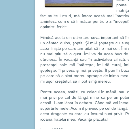
poate
matriţ
fac multe lucruri, mă întorc acasă mai întotdea
amintesc cum e să fi măcar pentru o zi "început"
optimist, fericit…
Fiindcă acela din
mine
are ceva important să îm
un cântec duios, şoptit. Şi mi-l şopteşte cu susp
acea linişte pe care am uitat să i-o mai cer. Îm
nu mai ştiu să o gust. Îmi va da acea bucurie
dăruiesc. În vacanţă sau în activitatea zilnică,
prezenţei sale mă întăreşte, îmi dă curaj, îm
şopteşte, îl privesc şi mă priveşte. Îl pun în buz
pe care să o simt mereu aproape de inima mea, 
mi uşor creştetul, să îl pot simţi mereu.
Pentru aceea, astăzi, cu colacul în mână, sau cu
mai privi pe cel de lângă mine ca pe un potenţ
acasă. L-am lăsat în debara. Când mă voi întoar
supărările mele. Acum îl privesc pe cel de lângă 
acea dragoste cu care eu însumi sunt privit. P
icoana fratelui meu. Vacanţă plăcută!