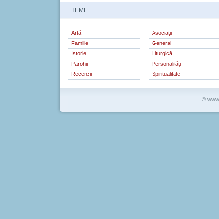
TEME
Artă
Asociaţii
Familie
General
Istorie
Liturgică
Parohii
Personalităţi
Recenzii
Spiritualitate
© www.