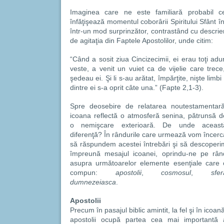
Imaginea care ne este familiară probabil c
înfăţişează momentul coborârii Spiritului Sfânt în
într-un mod surprinzător, contrastând cu descri
de agitaţia din Faptele Apostolilor, unde citim:
“Când a sosit ziua Cincizecimii, ei erau toţi adun
veste, a venit un vuiet ca de vijelie care trec
şedeau ei. Şi li s-au arătat, împărţite, nişte limb
dintre ei s-a oprit câte una.” (Fapte 2,1-3).
Spre deosebire de relatarea noutestamentară
icoana reflectă o atmosferă senina, pătrunsă d
o nemişcare exterioară. De unde aceast
diferenţă? În rândurile care urmează vom încerc
să răspundem acestei întrebări şi să descoperi
împreună mesajul icoanei, oprindu-ne pe rân
asupra următoarelor elemente esenţiale care 
compun:
apostolii
,
cosmosul
,
sfer
dumnezeiasca
.
Apostolii
Precum în pasajul biblic amintit, la fel şi în icoan
apostolii ocupă partea cea mai importantă 