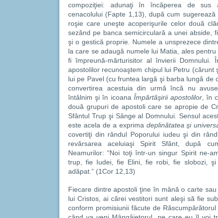
compoziţiei: adunaţi în încăperea de sus 
cenacolului (Fapte 1,13), după cum sugerează a
roşie care uneşte acoperişurile celor două clădi
sezând pe banca semicirculară a unei abside, fi
şi o gestică proprie. Numele a unsprezece dintre
la care se adaugă numele lui Matia, ales pentru a-
fi împreună-mărturisitor al învierii Domnului. 
apostolilor recunoaştem chipul lui Petru (cărunt şi
lui pe Pavel (cu fruntea largă şi barba lungă de 
convertirea acestuia din urmă încă nu avuses
întâlnim şi în icoana
Împărtăşirii apostolilor
, în 
două grupuri de apostoli care se apropie de Cr
Sfântul Trup şi Sânge al Domnului. Sensul aceste
este acela de a exprima
deplinătatea şi universa
covertiţi din rândul Poporului iudeu şi din rând
revărsarea aceluiaşi Spirit Sfânt, după cu
Neamurilor: “Noi toţi într-un singur Spirit ne-
trup, fie Iudei, fie Elini, fie robi, fie slobozi, 
adăpat.” (1Cor 12,13)
Fiecare dintre apostoli ţine în mână o carte sau
lui Cristos, ai cărei vestitori sunt aleşi să fie sub
conform promisiunii făcute de Răscumpărătorul în
când va veni Mângâietorul, pe care eu îl voi tri