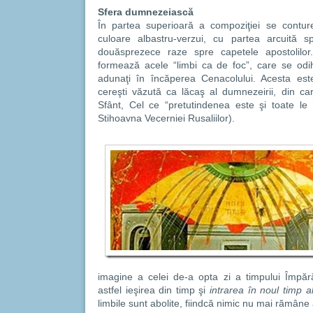
Sfera dumnezeiască
În partea superioară a compoziţiei se contu
culoare albastru-verzui, cu partea arcuită s
douăsprezece raze spre capetele apostolilor.
formează acele “limbi ca de foc”, care se odi
adunaţi în încăperea Cenacolului. Acesta este
cereşti văzută ca lăcaş al dumnezeirii, din car
Sfânt, Cel ce “pretutindenea este şi toate le 
Stihoavna Vecerniei Rusaliilor).
imagine a celei de-a opta zi a timpului Împăr
astfel ieşirea din timp şi
intrarea în noul timp a
limbile sunt abolite, fiindcă nimic nu mai rămâne 