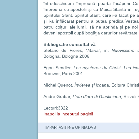
întredeschidem împreună poarta încăperii Ce
împreună cu apostolii şi cu Maica Sfântă în rug
Spiritului Sfânt. Spiritul Sfânt, care i-a facut pe 
şi i-a înflăcărat pentru a putea predica Veste
patru colţuri ale lumii, să ne aprindă şi pe n
deveni apostoli după bogăţia darurilor revărsate 
Bibliografie consultativă
Stefano de Fiores, “
Maria”,
in.
Nuovissimo d
Bologna, Bologna 2006.
Egon Sendler,
Les mysteres du Christ
.
Les ico
Brouwer, Paris 2001.
Michel Quenot,
Învierea şi icoana
, Editura Chris
Andre Grabar,
L’eta d’oro di Giustiniano
, Rizzoli
Lecturi:3322
Inapoi la inceputul paginii
IMPARTASITI-NE OPINIA DVS