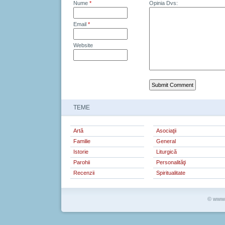
Nume
*
Opinia Dvs:
Email
*
Website
TEME
Artă
Asociaţii
Familie
General
Istorie
Liturgică
Parohii
Personalităţi
Recenzii
Spiritualitate
© www.