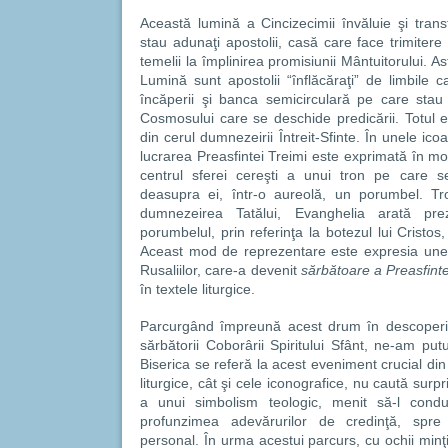
Această lumină a Cincizecimii învăluie şi tran
stau adunaţi apostolii, casă care face trimiter
temelii la împlinirea promisiunii Mântuitorului. As
Lumină sunt apostolii “înflăcăraţi” de limbile 
încăperii şi banca semicirculară pe care stau
Cosmosului care se deschide predicării. Totul 
din cerul dumnezeirii Întreit-Sfinte. În unele ico
lucrarea Preasfintei Treimi este exprimată în mo
centrul sferei cereşti a unui tron pe care se
deasupra ei, într-o aureolă, un porumbel. Tr
dumnezeirea Tatălui, Evanghelia arată pre
porumbelul, prin referinţa la botezul lui Cristos,
Aceast mod de reprezentare este expresia unei e
Rusaliilor, care-a devenit
sărbătoare a Preasfinte
în textele liturgice.
Parcurgând împreună acest drum în descoperire
sărbătorii Coborârii Spiritului Sfânt, ne-am put
Biserica se referă la acest eveniment crucial din i
liturgice, cât şi cele iconografice, nu caută surpr
a unui simbolism teologic, menit să-l cond
profunzimea adevărurilor de credinţă, spre 
personal. În urma acestui parcurs, cu ochii minţii