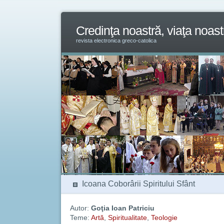
Credinţa noastră, viaţa noast
revista electronica greco-catolica
Icoana Coborârii Spiritului Sfânt
Autor:
Goţia Ioan Patriciu
Teme:
Artă
,
Spiritualitate
,
Teologie