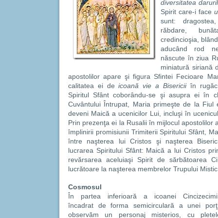
diversitatea daruril
Spirit care-i face
u
sunt: dragostea
răbdare, bună
credincioşia, blân
aducând rod neîn
născute în ziua Ru
miniatură siriană d
apostolilor apare şi figura Sfintei Fecioare Ma
calitatea ei de
icoană vie a Bisericii
în rugăci
Spiritul Sfânt coborându-se şi asupra ei în 
Cuvântului Întrupat, Maria primeşte de la Fiul 
deveni Maică a ucenicilor Lui, incluşi în ucenicul 
Prin prezenţa ei la Rusalii în mijlocul apostolilor
împlinirii promisiunii Trimiterii Spiritului Sfânt,
între naşterea lui Cristos şi naşterea Biseri
lucrarea Spiritului Sfânt: Maică a lui Cristos pri
revărsarea aceluiaşi Spirit de sărbătoarea C
lucrătoare la naşterea membrelor Trupului Mistic a
Cosmosul
În partea inferioară a icoanei Cincizecimii
încadrat de forma semicirculară a unei porţi
observăm un personaj misterios, cu pletel