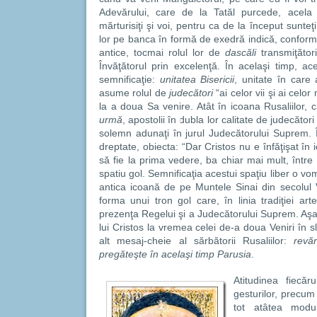
Adevărului, care de la Tatăl purcede, acela 
mărturisiţi şi voi, pentru ca de la început sunte
lor pe banca în formă de exedră indică, conform 
antice, tocmai rolul lor de
dascăli
transmiţători
Învăţătorul prin excelenţă. În acelaşi timp, 
semnificaţie:
unitatea Bisericii
, unitate în care 
asume rolul de
judecători
“ai celor vii şi ai celo
la a doua Sa venire. Atât în icoana Rusaliilor, 
urmă
, apostolii în dubla lor calitate de judecător
solemn adunaţi în jurul Judecătorului Suprem.
dreptate, obiecta: “Dar Cristos nu e înfăţişat în 
să fie la prima vedere, ba chiar mai mult, între s
spatiu gol. Semnificaţia acestui spaţiu liber o 
antica icoană de pe Muntele Sinai din secolul V
forma unui tron gol care, în linia tradiţiei art
prezenţa Regelui şi a Judecătorului Suprem. Aşa
lui Cristos la vremea celei de-a doua Veniri în sl
alt mesaj-cheie al sărbătorii Rusaliilor:
revăr
pregăteşte în acelaşi timp Parusia
.
Atitudinea fiecăru
gesturilor, precum
tot atâtea mod