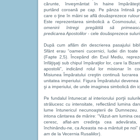
cărunte, înveşmântat în haine împărăteşti
purtând coroană pe cap. Pe pânza întinsă p
care o ţine în mâini se află douăsprezece rulouri
Este reprezentarea simbolică a Cosmosului, 
omenirii întregi pregătită să primeasc
predicarea Apostolilor
- cele douăsprezece suluri
După cum aflăm din descrierea pasajului biblic,
Sfânt erau “oameni cucernici, Iudei din toate
(Fapte 2,5). Începând din Evul Mediu, reprez
înfăţişaţi sub chipul împăraţilor lor, care la Biza
apostolii”, indicând rolul lor misionar în con
Misiunea Împăratului creştin continuă lucrarea S
unitatea imperiului. Figura Împăratului devenea as
şi a imperiului, de unde imaginea simbolică din ic
Pe fundalul întunecat al interiorului porţii suluri
strălucesc cu intensitate, reflectând lumina daru
lume întunericul necunoaşterii de Dumnezeu
intona cântarea de mărire: “Văzut-am lumina cea 
ceresc, aflat-am credinţa cea adevărata, n
închinându-ne, ca Aceasta ne-a mântuit pe noi” (
am
de
la Vecernia Rusaliilor).