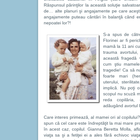
Răspunsul părinţilor la această soluţie salvatoa
de… alte planuri şi angajamente pe care aceştia
angajamente puteau cântări în balanţă când er
nepoatei lor?!
S-a spus de cătr
Florinei ar fi peri
mamă la 11 ani cu 
trauma avortului
această fragedă 
cum ştiu mamele 
tragedie! Ca să nu
foarte mari (hem
uterului, sterilita
implică. Nu poţi o
scopul nu scuză mi
reda copilăria,
adăugând avortul la
Care interes primează, al mamei ori al copilului
spun că cel care este îndreptăţit la mai mare pro
în acest caz, copilul. Gianna Beretta Molla, afl
viaţa sa şi a fetiţei ei a ales fără echivoc viaţa