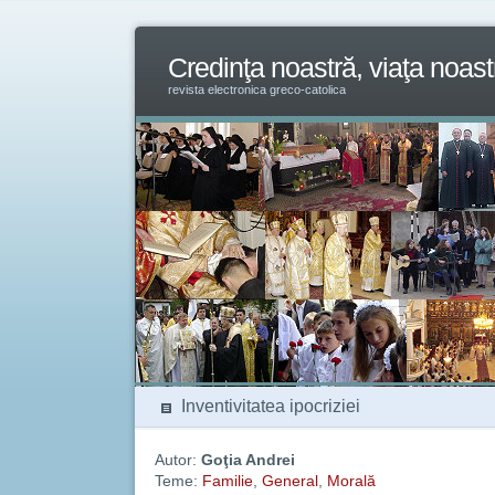
Credinţa noastră, viaţa noast
revista electronica greco-catolica
Inventivitatea ipocriziei
Autor:
Goţia Andrei
Teme:
Familie
,
General
,
Morală