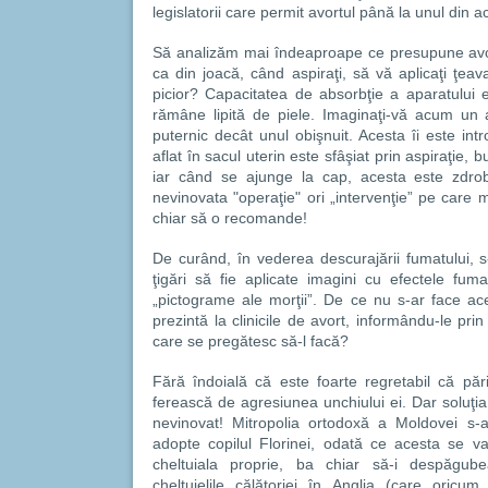
legislatorii care permit avortul până la unul din 
Să analizăm mai îndeaproape ce presupune avor
ca din joacă, când aspiraţi, să vă aplicaţi ţea
picior? Capacitatea de absorbţie a aparatului 
rămâne lipită de piele. Imaginaţi-vă acum un 
puternic decât unul obişnuit. Acesta îi este int
aflat în sacul uterin este sfâşiat prin aspiraţie,
iar când se ajunge la cap, acesta este zdrob
nevinovata "operaţie" ori „intervenţie” pe care 
chiar să o recomande!
De curând, în vederea descurajării fumatului, 
ţigări să fie aplicate imagini cu efectele fum
„pictograme ale morţii”. De ce nu s-ar face a
prezintă la clinicile de avort, informându-le pri
care se pregătesc să-l facă?
Fără îndoială că este foarte regretabil că pări
ferească de agresiunea unchiului ei. Dar soluţia
nevinovat! Mitropolia ortodoxă a Moldovei s-a
adopte copilul Florinei, odată ce acesta se va
cheltuiala proprie, ba chiar să-i despăgube
cheltuielile călătoriei în Anglia (care oricu