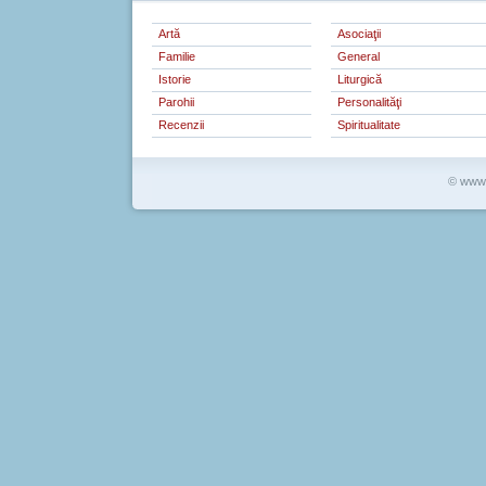
Artă
Asociaţii
Familie
General
Istorie
Liturgică
Parohii
Personalităţi
Recenzii
Spiritualitate
© www.