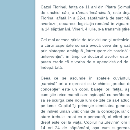
Cazul Florinei, fetiţa de 11 ani din Piatra Şoimul
de unchiul său, a rămas însărcinată, este deja 
Florina, aflată în a 22-a săptămână de sarcină
avorteze, deoarece legislaţia română în vigoare
la 14 săptămâni. Vineri, 4 iulie, s-a transmis ştir
Cel mai adesea ştirile de televiziune şi articolele
a cărui asperitate sonoră evocă ceva din grozăv
prin sintagma ambiguă „întrerupere de sarcină” s
„intervenţie”, în timp ce doctorul avortor este
putea crede că e vorba de o apendicită ori de
îndepărtată.
Ceea ce se ascunde în spatele cuvântulu
„sarcină” ori a expresiei cu iz chimic „produs d
concepţie” este un copil, băieţel ori fetiţă, aş
cum ştie orice mamă care aşteaptă cu nerăbdar
să se scurgă cele nouă luni de zile ca să-l aduc
pe lume. Copilul îşi primeşte identitatea genetic
de individ uman unic chiar de la concepţie, iar c
atare trebuie tratat ca o persoană, al cărei pri
drept este cel la viaţă. Copilul nu „devine” om l
14 ori 24 de săptămâni, aşa cum sugereaz