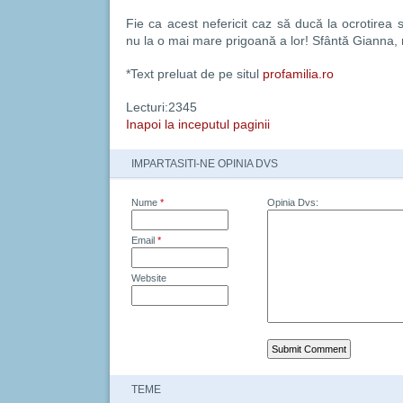
Fie ca acest nefericit caz să ducă la ocrotirea s
nu la o mai mare prigoană a lor! Sfântă Gianna, 
*Text preluat de pe situl
profamilia.ro
Lecturi:2345
Inapoi la inceputul paginii
IMPARTASITI-NE OPINIA DVS
Nume
*
Opinia Dvs:
Email
*
Website
TEME