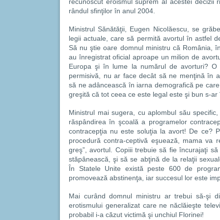
recunoscut eroismul suprem al acestei decizii r
rândul sfinţilor în anul 2004.
Ministrul Sănătăţii, Eugen Nicolăescu, se gră
legii actuale, care să permită avortul în astfel
Să nu ştie oare domnul ministru că România, î
au înregistrat oficial aproape un milion de avortu
Europa şi în lume la numărul de avorturi? O r
permisivă, nu ar face decât să ne menţină în ac
să ne adâncească în iarna demografică pe care o
greşită că tot ceea ce este legal este şi bun s-ar
Ministrul mai sugera, cu aplombul său specific
răspândirea în şcoală a programelor contracep
contracepţia nu este soluţia la avort! De ce?
procedură contra-ceptivă eşuează, mama va r
greş”, avortul. Copiii trebuie să fie încurajaţi să
stăpânească, şi să se abţină de la relaţii sexua
În Statele Unite există peste 600 de progr
promovează abstinenţa, iar succesul lor este im
Mai curând domnul ministru ar trebui să-şi dir
erotismului generalizat care ne năclăieşte televiz
probabil i-a căzut victimă şi unchiul Florinei!