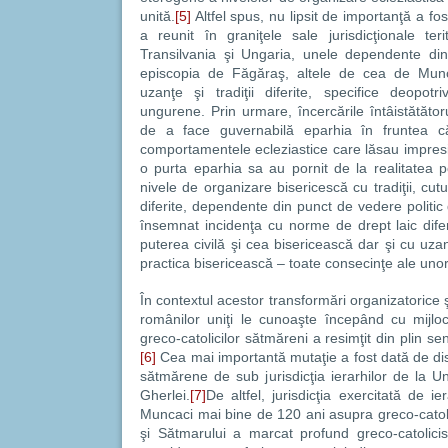
unită.
[5]
Altfel spus, nu lipsit de importanţă a fo
a reunit în graniţele sale jurisdicţionale teri
Transilvania şi Ungaria, unele dependente di
episcopia de Făgăraş, altele de cea de Munca
uzanţe şi tradiţii diferite, specifice deopotr
ungurene. Prin urmare, încercările întâistătătoru
de a face guvernabilă eparhia în fruntea c
comportamentele ecleziastice care lăsau impresia
o purta eparhia sa au pornit de la realitatea p
nivele de organizare bisericescă cu tradiţii, c
diferite, dependente din punct de vedere politic d
însemnat incidenţa cu norme de drept laic diferi
puterea civilă şi cea bisericească dar şi cu uza
practica bisericească – toate consecinţe ale unor 
În contextul acestor transformări organizatorice ş
românilor uniţi le cunoaşte începând cu mijlocu
greco-catolicilor sătmăreni a resimţit din plin se
[6]
Cea mai importantă mutaţie a fost dată de disl
sătmărene de sub jurisdicţia ierarhilor de la Un
Gherlei.
[7]
De altfel, jurisdicţia exercitată de i
Muncaci mai bine de 120 ani asupra greco-catoli
şi Sătmarului a marcat profund greco-catolici