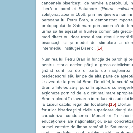
canoanele bisericeşti, de numire a parohului, în
liberă a parohiei Satumare (
liberae collatio
soluţionat abia în 1858, prin menţinerea numirii
persoana lui Petru Bran, a demonstrat importanţa
protopopului de Satumare prin aceea că de forma
urma să fie aşezat în fruntea comunităţii greco
mod direct nu doar traseul sau ritmul integrării î
bisericeşti ci şi modul de stimulare a ele
intermediul instituţiei Bisericii.
[14]
Numirea lui Petru Bran în funcţia de paroh şi 
pentru istoria acelor părţi a greco-catolicis
ţinând cont pe de o parte de moştenirea fi
predecesorul său iar pe de altă parte de aştept
le avea de la preotul Bran. De altfel, la scurtă v
Bran a înţeles să-şi pună în aplicare convingeri
acţioneze pornind de la o cât mai mare apropiere
Bran a pledat în favoarea introducerii studiului l
la Liceul catolic regal din localitate.
[15]
Eforturi 
forurilor bisericeşti şi civile superioare dar şi d
caracteriza conducerea Monarhiei în chestiun
educaţionale ale naţionalităţilor, s-au concretiz
primei catedre de limba română în Satumare, d
ciuda mediului local relativ ostil, protop