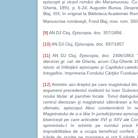
episcopii şi vicarii români din Maramuresiu
, Cu
Gherla, 1891, p. 6-24; Augustin Bunea,
Despre
Blaj, XIX, în original la Biblioteca Academiei Rom
Manuscrise româneşti, Fond Blaj, mss. rom. 350,
[9]
AN DJ Cluj,
Episcopia
, doc. 357/1856
[10]
AN DJ Cluj,
Episcopia
, doc. 697/1857
[11]
AN DJ Cluj,
Episcopia
, doc. 2406/1863. 
diecezei gr. cat. de Gherla, acum Cluj-Gherla 18
istoric al înfiinţării episcopiei şi Capitlului-cat
fotogafice
, Imprimeria Fondului Cărţilor Funduare
[12]
Amintim aici dreptul pe care magistratul di
argument precedentul instituirii lui Ioan Gulovi
noului titular al parohiei locale. Tonul dialogu
centrul diecezan şi magistratul sătmărean a fos
ultimativ, episcopul Alexi condamnând în 
Magistratului de a a tăia în jurisdicţiunea episco
bisericeşti pe care articolele XVI şi XXV ale Con
sprininindu-l în schimb pe numitul preot
imposibilitatea de a ocupa beneficiul conferit. De
luările de poziţie pe marginea ei pot fi găsite