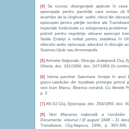
[4]
Se cunosc divergenţele apărute în ceea c
episcopale pentru parohiile care urmau să 
ierarhilor de la Unghvár: astfel, clerul din diece
episcopiei pentru părţile nordice ale Transilvani
imperiale însărcinate cu soluţionarea problemei
potrivit pentru reşedinţa viitoarei episcopii tr
Vasile Erdelyi a militat pentru stabilirea în G
viitorului sediu episcopal, aducând în discuţie a
Szamos-Ujvár sau Armenopolis
[5]
Arhivele Naţionale, Direcţia Judeţeană Cluj,
Ep
Gherla
, doc. 181/1856; doc. 247/1856 (în conti
[6]
Istoria parohiei Satumare începe în anul 
greco-catolicilor din localitate primeşte primul
vezi Ioan Marcu,
Biserica română
, Cu literele 
p. 3
[7]
AN DJ Cluj,
Episcopia
, doc. 254/1856; doc. 4
[8]
Vezi
Mişcarea naţională a românilor 
Documente, volumul I (8 august 1848 – 31 dec
Transilvane, Cluj-Napoca, 1996, p. 303-305;