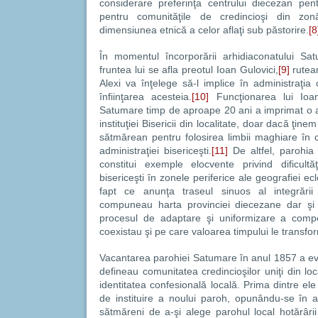
considerare preferinţa centrului diecezan pentr
pentru comunităţile de credincioşi din zon
dimensiunea etnică a celor aflaţi sub păstorire.
[8
În momentul încorporării arhidiaconatului Sa
fruntea lui se afla preotul Ioan Gulovici,
[9]
rutean
Alexi va înţelege să-l implice în administraţia
înfiinţarea acesteia.
[10]
Funcţionarea lui Ioan
Satumare timp de aproape 20 ani a imprimat o anu
instituţiei Bisericii din localitate, doar dacă ţin
sătmărean pentru folosirea limbii maghiare în ca
administraţiei bisericeşti.
[11]
De altfel, parohia
constitui exemple elocvente privind dificultăţil
bisericeşti în zonele periferice ale geografiei ec
fapt ce anunţa traseul sinuos al integrării p
compuneau harta provinciei diecezane dar şi 
procesul de adaptare şi uniformizare a compo
coexistau şi pe care valoarea timpului le transfo
Vacantarea parohiei Satumare în anul 1857 a evid
defineau comunitatea credincioşilor uniţi din lo
identitatea confesională locală. Prima dintre el
de instituire a noului paroh, opunându-se în ac
sătmăreni de a-şi alege parohul local hotărârii