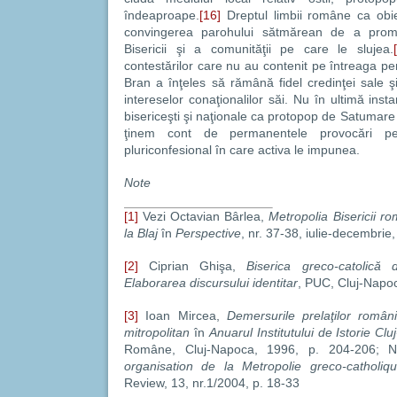
îndeaproape.
[16]
Dreptul limbii române ca obie
convingerea parohului sătmărean de a pro
Bisericii şi a comunităţii pe care le slujea.
contestărilor care nu au contenit pe întreaga p
Bran a înţeles să rămână fidel credinţei sale
intereselor conaţionalilor săi. Nu în ultimă instan
bisericeşti şi naţionale ca protopop de Satumar
ţinem cont de permanentele provocări pe 
pluriconfesional în care activa le impunea.
Note
[1]
Vezi Octavian Bârlea,
Metropolia Bisericii r
la Blaj
în
Perspective
, nr. 37-38, iulie-decembri
[2]
Ciprian Ghişa,
Biserica greco-catolică d
Elaborarea discursului identitar
, PUC, Cluj-Napo
[3]
Ioan Mircea,
Demersurile prelaţilor români
mitropolitan
în
Anuarul Institutului de Istorie Cl
Române, Cluj-Napoca, 1996, p. 204-206; 
organisation de la Metropolie greco-catholi
Review, 13, nr.1/2004, p. 18-33