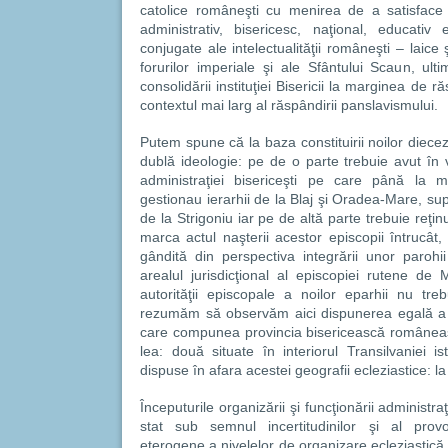
catolice româneşti cu menirea de a satisface
administrativ, bisericesc, naţional, educativ et
conjugate ale intelectualităţii româneşti – laice 
forurilor imperiale şi ale Sfântului Scaun, ult
consolidării instituţiei Bisericii la marginea de r
contextul mai larg al răspândirii panslavismului.
Putem spune că la baza constituirii noilor diece
dublă ideologie: pe de o parte trebuie avut în v
administraţiei bisericeşti pe care până la mi
gestionau ierarhii de la Blaj şi Oradea-Mare, su
de la Strigoniu iar pe de altă parte trebuie reţ
marca actul naşterii acestor episcopii întrucât,
gândită din perspectiva integrării unor parohii
arealul jurisdicţional al episcopiei rutene de
autorităţii episcopale a noilor eparhii nu tre
rezumăm să observăm aici dispunerea egală a 
care compunea provincia bisericească românească
lea: două situate în interiorul Transilvaniei i
dispuse în afara acestei geografii ecleziastice: l
Începuturile organizării şi funcţionării administr
stat sub semnul incertitudinilor şi al provo
eterogene a nivelelor de organizare ecleziasti