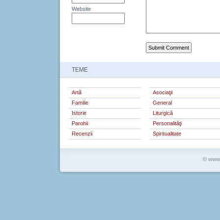
Website
TEME
Artă
Asociaţii
Familie
General
Istorie
Liturgică
Parohii
Personalităţi
Recenzii
Spiritualitate
© www.