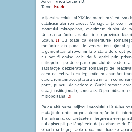
Autor:
Turcu Lucian D.
Teme:
Istorie
Mijlocul secolului al XIX-lea marchează câteva dat
catolicismului românesc. Cu siguranţă cea mai
statutului mitropolitan, eveniment dublat de sem
Unite a românilor ardeleni într-o provincie bise
Scaun.
[1]
Cu toate că demersurile româneşti 
românilor din punct de vedere instituţional ş
argumentativ al revenirii la o stare de drept pen
nu pot fi omise cele două optici prin prisma 
mitropoliei: pe de o parte punctul de vedere al
satisfacţie dezideratelor româneşti de reactiva
ceea ce echivala cu legitimitatea asumării tradiţ
căreia românii acceptaseră să intre în comuniun
parte, punctul de vedere al Curiei romane car
creaţii instituţionale, concretizată prin ridicarea
mitropolitană.
[3]
Pe de altă parte, mijlocul secolului al XIX-lea poa
mutaţii de ordin organizatoric apărute în interio
Transilvania, concretizate în lărgirea sferei juris
noi episcopii, pe lângă cele deja existente de 
Gherla şi Lugoj. Cele două noi dieceze apărea