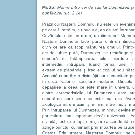
Motto:
Mărire întru cei de sus lui Dumnezeu ş
bunăvoire! (Lc. 2,14)
Praznicul Naşterii Domnului nu este un evenim
pe care îl retrăim, cu bucurie, an de an! Întrupa
Cuvântului este un drum, un itinerariu! Momen
Naşterii Domnului face parte dintr-un itinera
divin ce are ca scop mântuirea omului. Printr
act de iubire pură, Dumnezeu se restrânge şi
coboară în întâmpinarea oilor pierdute pr
intermediul întrupării, luând forma unei fii
extrem de plăpânde şi fragile: copilul nou născ
Această coborâre a divinităţii spre umanitate p
în criză "valorile" seculare moderne. Dincolo
depăşirea a ceea ce este mare în univers, 
dintre caracteristicile lui Dumnezeu este au
coborârea spre ceea ce este mai mic. Ave
axiologică între maxim şi minim, între mic şi mare
Prin întruparea lui Dumnezeu, minimul devine m
particularul mai important decât universalul.
divinităţii este, de fapt, o mişcare ascendentă 
atinge punctul culminant prin moartea pe cruce ş
Cristos. Prin urmare, Naşterea Domnului se s