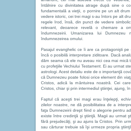
întâlnire cu divinitatea atrage după sine o co
fundamentală a vieţii, o pornire pe un alt drum 
vedere istoric, cei trei magi s-au întors pe alt dr
regele Irod, însă, din punct de vedere simbolic
relevant, deoarece revelă o chemare a o
îndumnezeirii. Umanizarea lui Dumnezeu 
îndumnezeirea omului.
Pasajul evanghelic ce îi are ca protagonişti pe c
încă o posibilă interpretare ziditoare. Dacă ana
dăm seama că ele nu aveau nici cea mai mică t
cu profeţiile Vechiului Testament. Ei au urmat s
astrologi. Acest detaliu este de o importanţă covâ
că Dumnezeu poate folosi orice element din viaţ
Cristos, adică la mântuirea noastră. Cei car
Cristos, chiar şi prin intermediul ştiinţei, ajung, î
Faptul că aceşti trei magi erau înţelepţi, echiv
zilelor noastre, ne dă posibilitatea de a interp
faţa Dumnezeirii drept fiind o alegorie pentru a
existe între credinţă şi ştiinţă. Magii au urmat ş
fără prejudecăţi, şi au ajuns la Cristos. Prin urm
sau cărturar trebuie să îşi urmeze propria ştiinţ