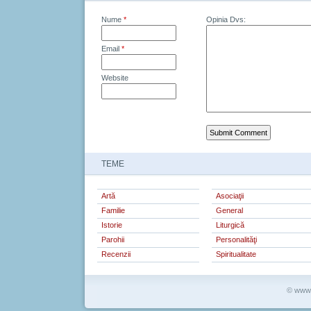
Nume
*
Opinia Dvs:
Email
*
Website
TEME
Artă
Asociaţii
Familie
General
Istorie
Liturgică
Parohii
Personalităţi
Recenzii
Spiritualitate
© www.