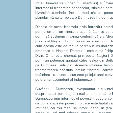
între Bunavestire (începutul mântuirii) şi Învie
intermediul troparelor, condacelor, stihirilor, pare
bizantină cuprinde, într-un mod cât se poate
planului mântuitor pe care Dumnezeu l-a dorit 
Dincolo de acest itinerariu divin întrezărit anter
pentru un om un itinerariu asemănător cu cel di
dorim să susţinem maxima conform căreia "drumu
praznicul Naşterii Domnului nu este un punct fi
cum acesta este de regulă perceput. Aş îndrăzni 
omenesc al Naşterii Domnului este după "chipu
Divin. Omul este chemat, prin postul Naşterii D
porni un pelerinaj spiritual către ieslea din Bet
pe Dumnezeu întrupat. Această întâlnire tainică 
transformarea acestuia într-un itinerariu calitati
Întâlnirea cu pruncul Isus este prilejul unei conv
pe drumul ascendent al îndumnezeirii.
Cuvântul lui Dumnezeu, înveşmântat în cuvintele
despre acest pelerinaj spiritual al omului către
Dumnezeu prin intermediul povestirii despre cei 
de boltă a acestei povestiri biblice este faptul
întrupat, cei trei magi se întorc înapoi în ţ
amănunt, cel mai adesea trecut cu vederea, 