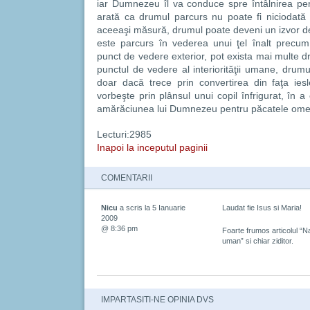
iar Dumnezeu îl va conduce spre întâlnirea pe
arată ca drumul parcurs nu poate fi niciodată 
aceeaşi măsură, drumul poate deveni un izvor de
este parcurs în vederea unui ţel înalt precu
punct de vedere exterior, pot exista mai multe 
punctul de vedere al interiorităţii umane, dr
doar dacă trece prin convertirea din faţa ie
vorbeşte prin plânsul unui copil înfrigurat, în a 
amărăciunea lui Dumnezeu pentru păcatele omeniri
Lecturi:2985
Inapoi la inceputul paginii
COMENTARII
Nicu
a scris la 5 Ianuarie
Laudat fie Isus si Maria!
2009
@ 8:36 pm
Foarte frumos articolul “Na
uman” si chiar ziditor.
IMPARTASITI-NE OPINIA DVS