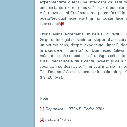
experimenteze o tensiune interioară cauzată de 
unei instanţe externe: muza în cazul poetului ş
Atât muza cat şi Cuvântul atrag pe cel "ales" în
poetul/teologul iese vrajit şi nu poate face
istorisească
[6]
.
Odată avută experienţa "misterului cuvântului"
Grigore, teologul se simte un slujitor al acestuia
un anumit sens, despre experienţa "limitei", de
la picioarele "muntelui" lui Dumnezeu (slava
măsură nici să seducă nici să amăgească pe teo
fi altul decât acela de a cânta, povesti şi de a
ceea ce i se dezvăluie: " îmi spăl mâinile în nev
Tău Doamne/ Ca să izbucnesc în mulţumiri şi
să
(Ps. 26, 6-7).
Note
[1]
Republica
II, 379a 5;
Fedro
270a.
[2]
Fedro
244a ss.