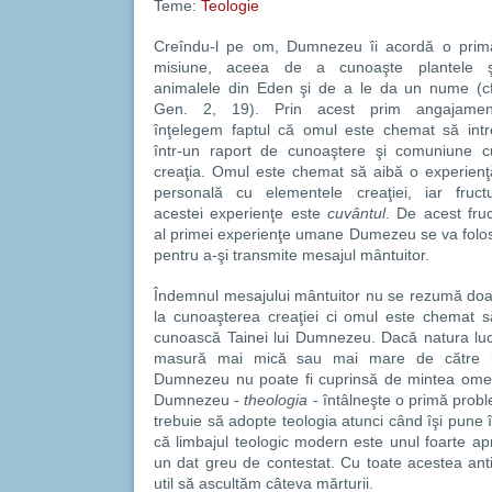
Teme:
Teologie
Creîndu-l pe om, Dumnezeu îi acordă o prim
misiune, aceea de a cunoaşte plantele ş
animalele din Eden şi de a le da un nume (cf
Gen. 2, 19). Prin acest prim angajamen
înţelegem faptul că omul este chemat să intr
într-un raport de cunoaştere şi comuniune c
creaţia. Omul este chemat să aibă o experienţ
personală cu elementele creaţiei, iar fructu
acestei experienţe este
cuvântul
. De acest fruc
al primei experienţe umane Dumezeu se va folos
pentru a-şi transmite mesajul mântuitor.
Îndemnul mesajului mântuitor nu se rezumă doa
la cunoaşterea creaţiei ci omul este chemat s
cunoască Tainei lui Dumnezeu. Dacă natura lucru
masură mai mică sau mai mare de către in
Dumnezeu nu poate fi cuprinsă de mintea omen
Dumnezeu -
theologia
- întâlneşte o primă prob
trebuie să adopte teologia atunci când îşi pune 
că limbajul teologic modern este unul foarte aprop
un dat greu de contestat. Cu toate acestea antici
util să ascultăm câteva mărturii.