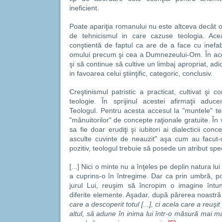
ineficient.
Poate apariţia romanului nu este altceva decât o
de tehnicismul in care cazuse teologia. Ace
conştientă de faptul ca are de a face cu inefa
omului precum şi cea a Dumnezeului-Om. În acest
şi să continue să cultive un limbaj apropriat, adi
in favoarea celui ştiinţific, categoric, conclusiv.
Creştinismul patristic a practicat, cultivat şi 
teologie. În sprijinul acestei afirmaţii aduc
Teologul. Pentru acesta accesul la "muntele" teolo
"mânuitorilor" de concepte raţionale gratuite. În 
sa fie doar erudiţi şi iubitori ai dialecticii conc
asculte cuvinte de neauzit" aşa cum au facut-o
pozitiv, teologul trebuie să posede un atribut spec
[...] Nici o minte nu a înţeles pe deplin natura l
a cuprins-o în întregime. Dar ca prin umbră, po
jurul Lui, reuşim să încropim o imagine întu
diferite elemente. Aşadar, după părerea noastr
care a descoperit totul [...], ci acela care a reuş
altul, să adune în inima lui într-o măsură mai 