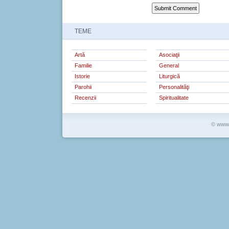
TEME
Artă
Asociaţii
Familie
General
Istorie
Liturgică
Parohii
Personalităţi
Recenzii
Spiritualitate
© www.