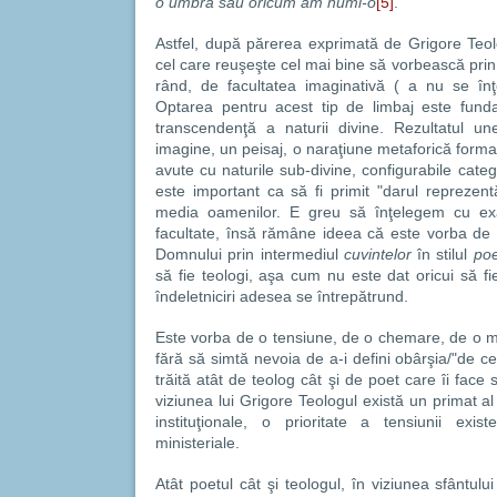
o umbră sau oricum am numi-o
[5]
.
Astfel, după părerea exprimată de Grigore Teolog
cel care reuşeşte cel mai bine să vorbească prin 
rând, de facultatea imaginativă ( a nu se înţel
Optarea pentru acest tip de limbaj este fund
transcendenţă a naturii divine. Rezultatul un
imagine, un peisaj, o naraţiune metaforică forma
avute cu naturile sub-divine, configurabile cate
este important ca să fi primit "darul reprezentă
media oamenilor. E greu să înţelegem cu exa
facultate, însă rămâne ideea că este vorba de 
Domnului prin intermediul
cuvintelor
în stilul
poe
să fie teologi, aşa cum nu este dat oricui să f
îndeletniciri adesea se întrepătrund.
Este vorba de o tensiune, de o chemare, de o m
fără să simtă nevoia de a-i defini obârşia/"de c
trăită atât de teolog cât şi de poet care îi fac
viziunea lui Grigore Teologul există un primat al 
instituţionale, o prioritate a tensiunii exist
ministeriale.
Atât poetul cât şi teologul, în viziunea sfântulu