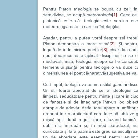
Pentru Platon
theologia
se ocupă cu zeii, in 
semidivine, se ocupă
meteorologia
[1]
. Ceea ce 
platonică este că: teologia este sarcina ese
meteorologia este in sarcina înţelepţilor.
Aşadar, pentru a putea vorbi despre zei trebui
Platon demonstra o mare stimă
[2]
. Şi pentru
legată de îndeltnicirea poeţilor
[3]
, chiar daca adj
nou, deoarece este aplicat disciplinei ce se o
medievali, însă, teologia începe să fie conceu
termenului
ştiinţă
pentru teologie o va duce cu 
dimensiunea ei poetică/narativă/sugestivă se va
Cu timpul, teologia va asuma stilul gândirii-dis
Un stil foarte apropiat de cel al ideologiei 
limpezi, seducătoare pentru minte şi care in ciu
de fantezie si de imaginaţie într-un loc obie
apropie de adevăr. Astfel totul apare triumfător d
ordonat într-o arhitectură care face să jubileze 
mişcă agil, după reguli clare, difuzând lumină ş
dubii nici întrebări şi, în mod paradoxal, n
curiozitate şi fără patimă este greu sa asculţi re
tip de abordare este esenţial pentru anumite